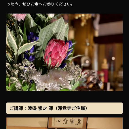
った今、ぜひお寺へお参りください。
ご講師：渡邉 崇之 師（淨覚寺ご住職）