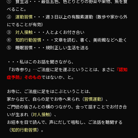
① 食生活・・・最低五色、色とりどりの野菜や果物、魚を食
べること。
②
運動習慣
・・・週３日以上の有酸素運動（散歩や家から外
にでることが有効）
③
対人接触
・・・人とよくお付き合い
④
知的行動習慣
・・・文章を読む、書く、美術館などへ赴く
⑤ 睡眠習慣・・・規則正しい生活を送る
・・・私はこのお話を聞きながら、
『お寺参り』…ご法座に足を運ぶということは、まさに
『認知
症予防』そのもの
ではないか、と。
お寺に、ご法座に足をはこぶということは、
家から出て、自らの足でお寺へ来られ（
習慣運動
）、
ご門徒の皆さんとの横のつながり、会って話すことでお付き合
いが生まれ（
対人接触
）、
お経本を目で読んで、声にだして唱和し、ご法話を聴聞する
（
知的行動習慣
）。