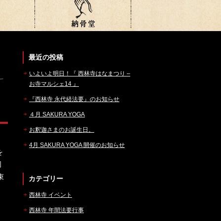
最近の投稿
いよいよ明日！『 西林寺はなまつり –
お寺マルシェ14 』
『西林寺 永代経法要』のお知らせ
４月 SAKURA YOGA
お釈迦さまのお誕生日。
4月 SAKURA YOGA 開催のお知らせ
を
司
束
カテゴリー
西林寺 イベント
西林寺 年間法要行事