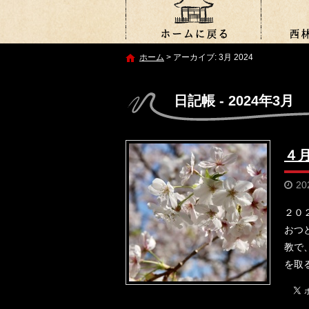
ホーム
>
アーカイブ: 3月 2024
日記帳 - 2024年3月
４
20
２０
おつ
教で
を取