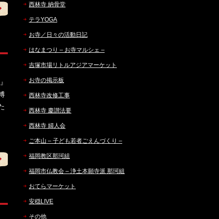
西林寺 納骨堂
テラYOGA
お寺／日々の活動日記
はなまつり – お寺マルシェ –
吉塚市場リトルアジアマーケット
お寺の掲示板
堂』
博
西林寺改修工事
た
西林寺 慶讃法要
西林寺 婦人会
ご本山 – 子ども若者ごえんづくり –
福岡教区那珂組
福岡市仏教会 – 浄土本願寺派 那珂組
おてらマーケット
安穏LIVE
その他