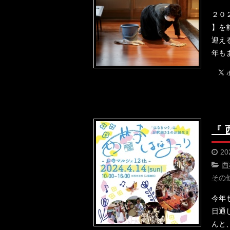
２０
】を
迎え
年も
『 
20
西
その
今年
日通
んと