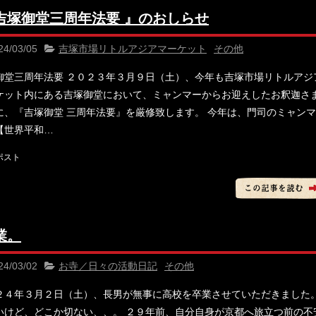
 吉塚御堂三周年法要 』のおしらせ
24/03/05
吉塚市場リトルアジアマーケット
その他
御堂三周年法要 ２０２３年３月９日（土）、今年も吉塚市場リトルアジ
ケット内にある吉塚御堂において、ミャンマーからお迎えしたお釈迦さ
に、『吉塚御堂 三周年法要』を厳修致します。 今年は、門司のミャン
【世界平和…
業。
24/03/02
お寺／日々の活動日記
その他
２４年３月２日（土）、長男が無事に高校を卒業させていただきました
いけど、どこか切ない、、。 ２９年前、自分自身が京都へ旅立つ前の不