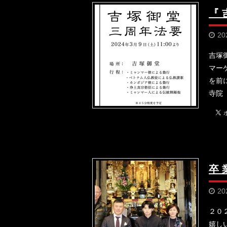
『
20
吉塚
マー
を前
寺院
卒 
20
２０
嬉し