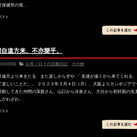
区保健所の視…
朋自遠方来、不亦樂乎。
24/03/06
お寺／日々の活動日記
その他
り遠方より来きたる また楽しからずや 「 友達が遠くから来てくれる、
て楽しいことだ。」 ２０２３年３月４日（月）、大阪よりカンボジアで
活動してきた仲間の深親さん、山口から冷泉さん、大分から初対面の光
んがわざわ…