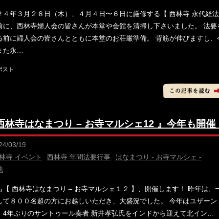
２４年３月２８日（木）、４月４日〜６日に厳修する【 西林寺 永代経
前に、西林寺婦人会の皆さんが本堂や会館を清掃し下さいました。 法要
る前に婦人会の皆さんとともに本堂のお荘厳準備。 背筋が伸びますし、
また永…
西林寺はなまつり – お寺マルシェ12 』今年も開催
24/03/19
林寺 イベント
西林寺 年間法要行事
はなまつり - お寺マルシェ -
他
も【 西林寺はなまつり – お寺マルシェ１２ 】、開催します！ 昨年は、
して８００名超の方にお越しいただき、大盛況でした。 今年はユザーン
、4年ぶりのサントゥール奏者 新井孝弘氏をインドから迎えて北イン…