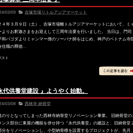
24/03/09
吉塚市場リトルアジアマーケット
２４年３月９日（土）、吉塚市場離トルアジアマーケットにおいて、ミ
ーよりお釈迦さまをお迎えして三周年法要を行いました。 当日は、門司
平和パゴダよりミャンマー僧のソーバナ師をはじめ、神戸のベトナム寺
寺住職の釋徳…
 永代供養堂建設 』ようやく始動。
24/03/08
西林寺 納骨堂
道のりとなってしまった西林寺納骨堂リノベーション事業。 旧納骨堂の
ランス部分に東屋の機能を併せ持つ『永代供養堂』の建設と、旧納骨堂
部分をリノベーションし、小型納骨檀を設置するプロジェクトが、先月