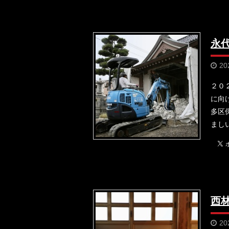
永
20
２０
に向
多区
まし
西
20