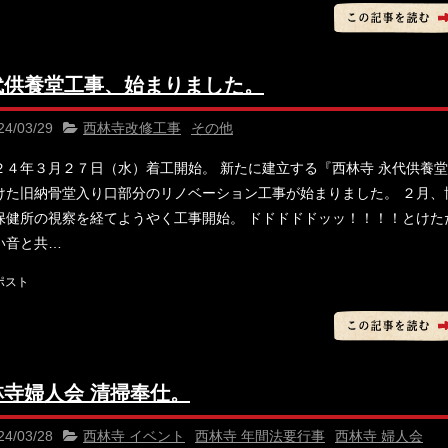
代供養堂工事、始まりました。
24/03/29
西林寺改修工事
その他
２４年３月２７日（水）着工開始。 新たに建立する『西林寺 永代供養
けた旧納骨堂入り口部分のリノベーション工事が始まりました。 ２月、
保健所の視察を経てようやく工事開始。 ドドドドドッッ！！！！とけた
い音と共…
林寺婦人会 清掃奉仕。
24/03/28
西林寺 イベント
西林寺 年間法要行事
西林寺 婦人会