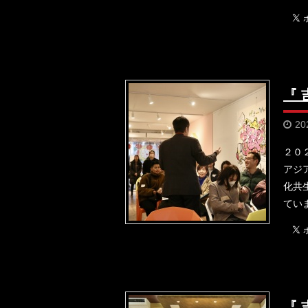
『
20
２０
アジ
化共
てい
『 