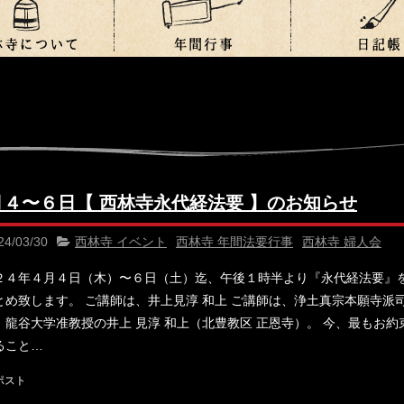
月４〜６日【 西林寺永代経法要 】のお知らせ
24/03/30
西林寺 イベント
西林寺 年間法要行事
西林寺 婦人会
２４年４月４日（木）〜６日（土）迄、午後１時半より『永代経法要』
とめ致します。 ご講師は、井上見淳 和上 ご講師は、浄土真宗本願寺派
、龍谷大学准教授の井上 見淳 和上（北豊教区 正恩寺）。 今、最もお約
ること…