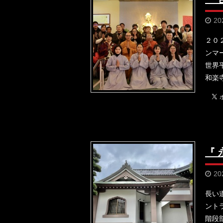
20
２０
ンマ
世界
和楽
『
20
長い
ント
階段