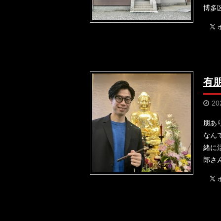
博多
有
20
朋あ
なん
緒に
郎さ