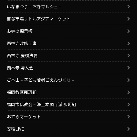
はなまつり – お寺マルシェ –
吉塚市場リトルアジアマーケット
お寺の掲示板
西林寺改修工事
西林寺 慶讃法要
西林寺 婦人会
ご本山 – 子ども若者ごえんづくり –
福岡教区那珂組
福岡市仏教会 – 浄土本願寺派 那珂組
おてらマーケット
安穏LIVE