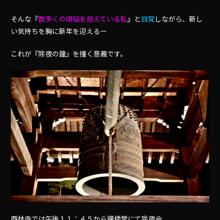
そんな『
数多くの煩悩を抱えている私
』と
自覚
しながら、新し
い気持ちを胸に新年を迎えるー
これが『除夜の鐘』を撞く意義です。
西林寺では午後１１：４５から鐘楼堂にて除夜会、