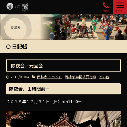
電話
メニュー
日記帳
除夜会／元旦会
2019/01/04
西林寺 イベント
西林寺 年間法要行事
その他
除夜会、１時間前ー
２０１８年１２月３１日（日）am11:00ー