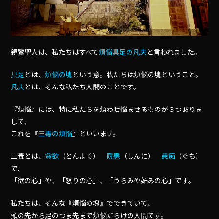
親鸞聖人は、私たちはすべて
煩悩具足の凡夫
と言われました。
具足
とは、
煩悩の塊
という意。私たちは煩悩の塊ということ。
凡夫
とは、そんな私たち人間のことです。
『煩悩』には、特に私たちを煩わせ悩ませるものが３つありま
して、
これを『
三毒の煩悩
』といいます。
三毒とは、
貪欲
（とんよく）
瞋恚
（しんに）
愚痴
（ぐち）
で、
「欲の心」や、「怒りの心」、「うらみや妬みの心」です。
私たちは、そんな『煩悩の塊』でできていて、
頭の先から足のつま先まで煩悩だらけの人間です。