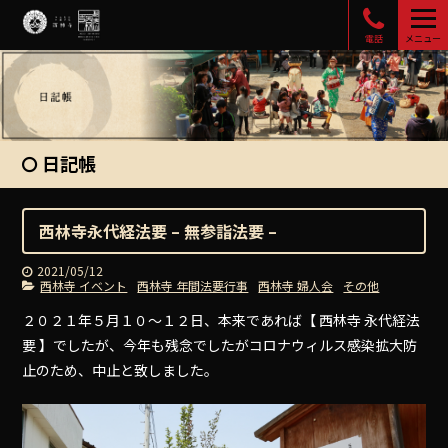
電話
メニュー
日記帳
西林寺永代経法要 – 無参詣法要 –
2021/05/12
西林寺 イベント
西林寺 年間法要行事
西林寺 婦人会
その他
２０２１年５月１０〜１２日、本来であれば【 西林寺 永代経法
要 】でしたが、今年も残念でしたがコロナウィルス感染拡大防
止のため、中止と致しました。