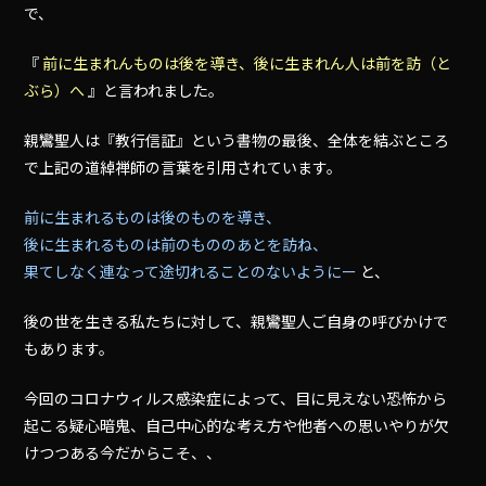
で、
『
前に生まれんものは後を導き、後に生まれん人は前を訪（と
ぶら）へ
』と言われました。
親鸞聖人は『教行信証』という書物の最後、全体を結ぶところ
で上記の道綽禅師の言葉を引用されています。
前に生まれるものは後のものを導き、
後に生まれるものは前のもののあとを訪ね、
果てしなく連なって途切れることのないようにー
と、
後の世を生きる私たちに対して、親鸞聖人ご自身の呼びかけで
もあります。
今回のコロナウィルス感染症によって、目に見えない恐怖から
起こる疑心暗鬼、自己中心的な考え方や他者への思いやりが欠
けつつある今だからこそ、、