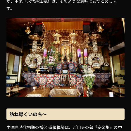
が、本来『永代経法要』は、そのような意味でおつとめしま
す。
訪ね導くいのち〜
中国唐時代初期の僧侶 道綽禅師は、ご自身の著『安楽集』の中