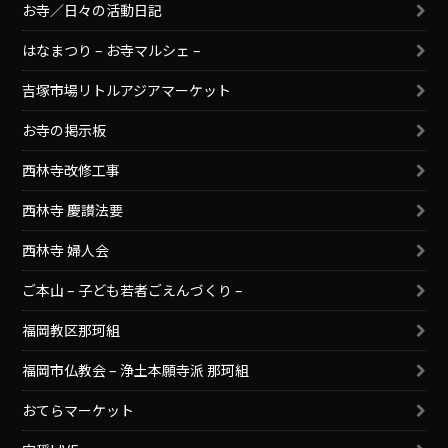
お寺／日々の活動日記
はなまつり – お寺マルシェ –
吉塚市場リトルアジアマーケット
お寺の掲示板
西林寺改修工事
西林寺 慶讃法要
西林寺 婦人会
ご本山 – 子ども若者ごえんづくり –
福岡教区那珂組
福岡市仏教会 – 浄土本願寺派 那珂組
おてらマーケット