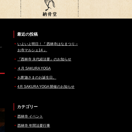
最近の投稿
いよいよ明日！『 西林寺はなまつり –
お寺マルシェ14 』
『西林寺 永代経法要』のお知らせ
４月 SAKURA YOGA
お釈迦さまのお誕生日。
4月 SAKURA YOGA 開催のお知らせ
カテゴリー
西林寺 イベント
西林寺 年間法要行事