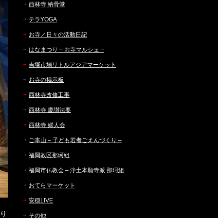
西林寺 納骨堂
テラYOGA
お寺／日々の活動日記
はなまつり – お寺マルシェ –
吉塚市場リトルアジアマーケット
お寺の掲示板
西林寺改修工事
西林寺 慶讃法要
西林寺 婦人会
ご本山 – 子ども若者ごえんづくり –
福岡教区那珂組
福岡市仏教会 – 浄土本願寺派 那珂組
おてらマーケット
安穏LIVE
り
その他