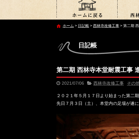
ホーム
>
日記帳
>
西林寺改修工事
>
第二期 
日記帳
第二期 西林寺本堂耐震工事 
2021/07/06
西林寺改修工事
その
２０２１年５月１７日より始まった第二期
先日７月３日（土）、本堂内の足場が遂に