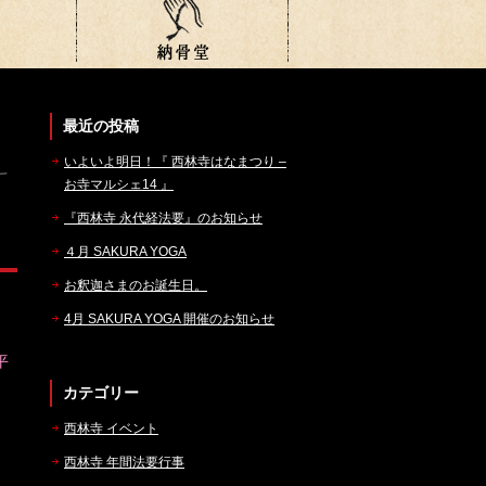
最近の投稿
いよいよ明日！『 西林寺はなまつり –
お寺マルシェ14 』
『西林寺 永代経法要』のお知らせ
４月 SAKURA YOGA
お釈迦さまのお誕生日。
4月 SAKURA YOGA 開催のお知らせ
平
カテゴリー
西林寺 イベント
西林寺 年間法要行事