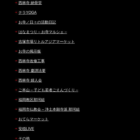
西林寺 納骨堂
テラYOGA
お寺／日々の活動日記
はなまつり – お寺マルシェ –
吉塚市場リトルアジアマーケット
お寺の掲示板
西林寺改修工事
西林寺 慶讃法要
西林寺 婦人会
ご本山 – 子ども若者ごえんづくり –
福岡教区那珂組
福岡市仏教会 – 浄土本願寺派 那珂組
おてらマーケット
安穏LIVE
その他