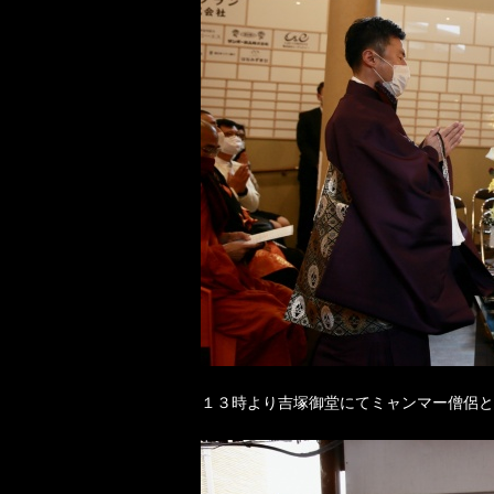
１３時より吉塚御堂にてミャンマー僧侶と