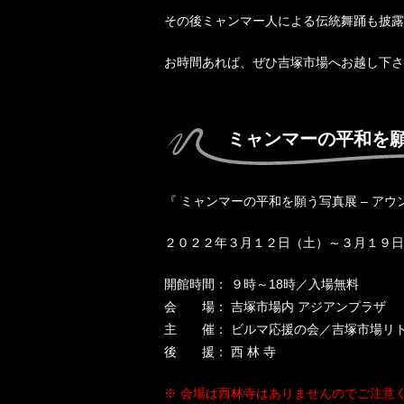
その後ミャンマー人による伝統舞踊も披露
お時間あれば、ぜひ吉塚市場へお越し下さ
ミャンマーの平和を
『 ミャンマーの平和を願う写真展 – アウ
２０２２年３月１２日（土）～３月１９日
開館時間： ９時～18時／入場無料
会 場： 吉塚市場内 アジアンプラザ
主 催： ビルマ応援の会／吉塚市場リ
後 援： 西 林 寺
※ 会場は西林寺はありませんのでご注意