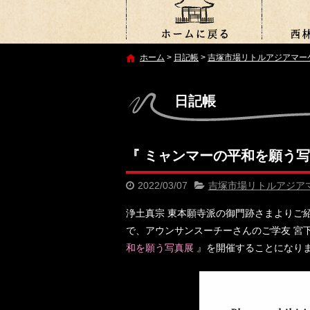
ホーム
>
日記帳
>
吉塚市場リトルアジアマー
日記帳
『 ミャンマーの平和を願う写
2022/03/07
吉塚市場リトルアジア
浄土真宗 東本願寺派の御門跡さまよりご
で、アウンサンスーチーさんのご学友 宮
和を願う写真展
』を開催することになり