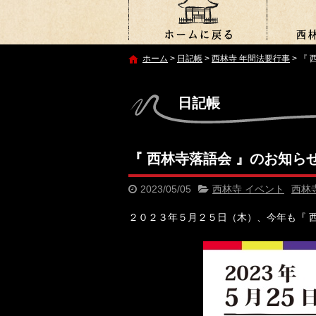
ホーム
>
日記帳
>
西林寺 年間法要行事
>
『 
日記帳
『 西林寺落語会 』のお知ら
2023/05/05
西林寺 イベント
西林
２０２３年５月２５日（木）、今年も『 