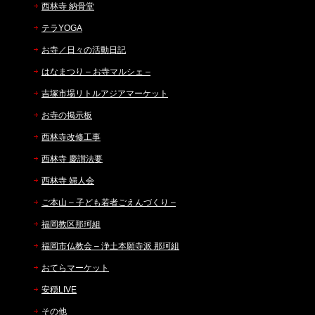
西林寺 納骨堂
テラYOGA
お寺／日々の活動日記
はなまつり – お寺マルシェ –
吉塚市場リトルアジアマーケット
お寺の掲示板
西林寺改修工事
西林寺 慶讃法要
西林寺 婦人会
ご本山 – 子ども若者ごえんづくり –
福岡教区那珂組
福岡市仏教会 – 浄土本願寺派 那珂組
おてらマーケット
安穏LIVE
その他