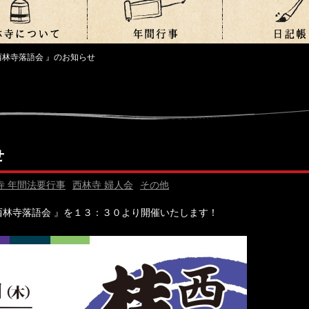
西林寺落語会 』のお知らせ
せ
寺 年間法要行事
西林寺 婦人会
その他
西林寺落語会 』を１３：３０より開催いたします！