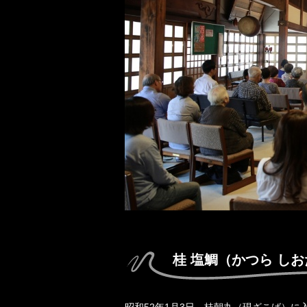
桂 塩鯛（かつら し