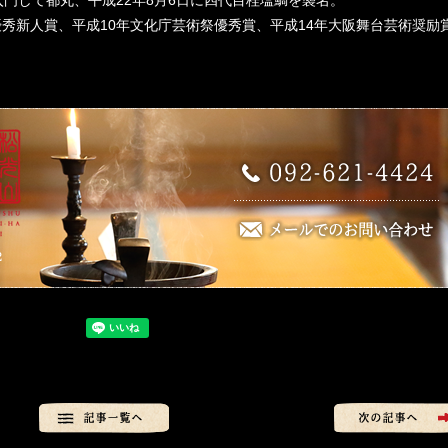
入門して都丸、平成22年8月6日に四代目桂塩鯛を襲名。
優秀新人賞、平成10年文化庁芸術祭優秀賞、平成14年大阪舞台芸術奨励