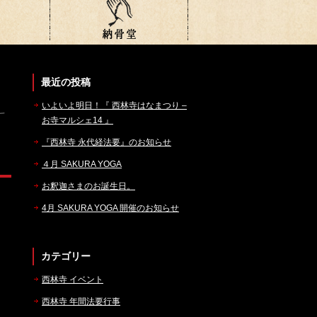
最近の投稿
いよいよ明日！『 西林寺はなまつり –
お寺マルシェ14 』
『西林寺 永代経法要』のお知らせ
４月 SAKURA YOGA
お釈迦さまのお誕生日。
4月 SAKURA YOGA 開催のお知らせ
カテゴリー
西林寺 イベント
西林寺 年間法要行事