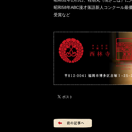
昭和52年1月3日、桂朝丸（現ざこば）に
昭和58年ABC漫才落語新人コンクール最
受賞など