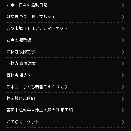
お寺／日々の活動日記
はなまつり – お寺マルシェ –
吉塚市場リトルアジアマーケット
お寺の掲示板
西林寺改修工事
西林寺 慶讃法要
西林寺 婦人会
ご本山 – 子ども若者ごえんづくり –
福岡教区那珂組
福岡市仏教会 – 浄土本願寺派 那珂組
おてらマーケット