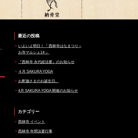
最近の投稿
いよいよ明日！『 西林寺はなまつり –
お寺マルシェ14 』
『西林寺 永代経法要』のお知らせ
４月 SAKURA YOGA
お釈迦さまのお誕生日。
4月 SAKURA YOGA 開催のお知らせ
カテゴリー
西林寺 イベント
西林寺 年間法要行事