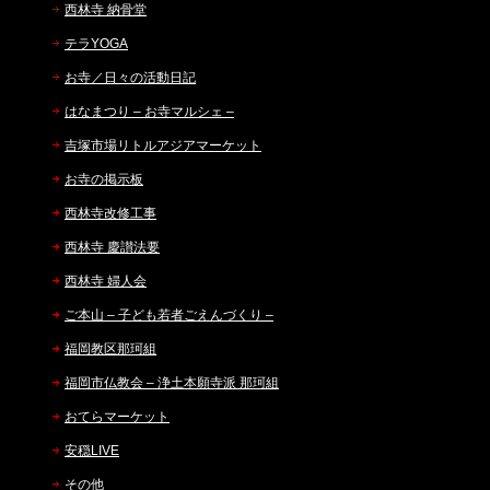
西林寺 納骨堂
テラYOGA
お寺／日々の活動日記
はなまつり – お寺マルシェ –
吉塚市場リトルアジアマーケット
お寺の掲示板
西林寺改修工事
西林寺 慶讃法要
西林寺 婦人会
ご本山 – 子ども若者ごえんづくり –
福岡教区那珂組
福岡市仏教会 – 浄土本願寺派 那珂組
おてらマーケット
安穏LIVE
その他