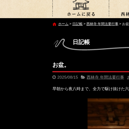
ホーム
>
日記帳
>
西林寺 年間法要行事
>
お盆
日記帳
お盆。
2025/08/15
西林寺 年間法要行事
早朝から夜八時まで、全力で駆け抜けた六