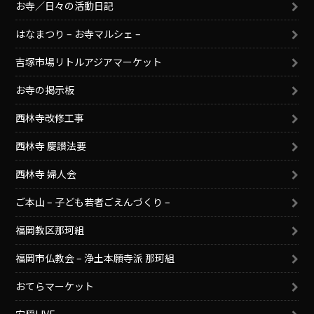
お寺／日々の活動日記
はなまつり – お寺マルシェ –
吉塚市場リトルアジアマーケット
お寺の掲示板
西林寺改修工事
西林寺 慶讃法要
西林寺 婦人会
ご本山 – 子ども若者ごえんづくり –
福岡教区那珂組
福岡市仏教会 – 浄土本願寺派 那珂組
おてらマーケット