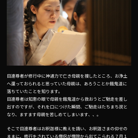
目連尊者が修行中に神通力で亡き母親を捜したところ、お浄土
へ還っておられると思っていた母親は、あろうことか餓鬼道に
落ちていたことを知ります。
目連尊者は知恵の眼で母親を餓鬼道から救おうとご馳走を差し
出すのですが、それを口につけた瞬間、ご馳走はたちまち炭と
なり、ますます母親を苦しめてしまいます、、。
そこで目連尊者はお釈迦様に教えを請い、お釈迦さまの仰せの
ままに、修行をされている僧侶が僧院から出てこられる７月１