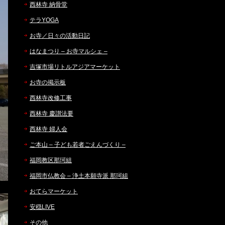
西林寺 納骨堂
テラYOGA
お寺／日々の活動日記
はなまつり – お寺マルシェ –
吉塚市場リトルアジアマーケット
お寺の掲示板
西林寺改修工事
西林寺 慶讃法要
西林寺 婦人会
ご本山 – 子ども若者ごえんづくり –
福岡教区那珂組
福岡市仏教会 – 浄土本願寺派 那珂組
おてらマーケット
安穏LIVE
その他