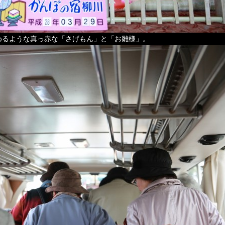
めるような真っ赤な「さげもん」と「お雛様」。