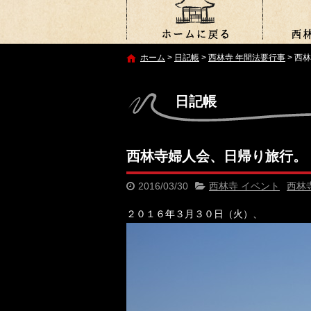
ホーム
>
日記帳
>
西林寺 年間法要行事
>
西林
日記帳
西林寺婦人会、日帰り旅行。
2016/03/30
西林寺 イベント
西林
２０１６年３月３０日（火）、