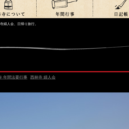
寺婦人会、日帰り旅行。
寺 年間法要行事
西林寺 婦人会