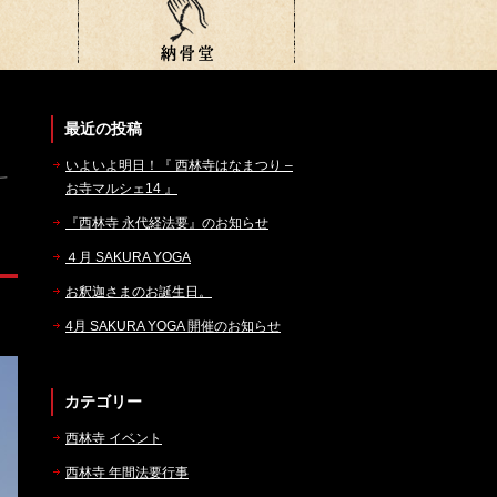
最近の投稿
いよいよ明日！『 西林寺はなまつり –
お寺マルシェ14 』
『西林寺 永代経法要』のお知らせ
４月 SAKURA YOGA
お釈迦さまのお誕生日。
4月 SAKURA YOGA 開催のお知らせ
カテゴリー
西林寺 イベント
西林寺 年間法要行事