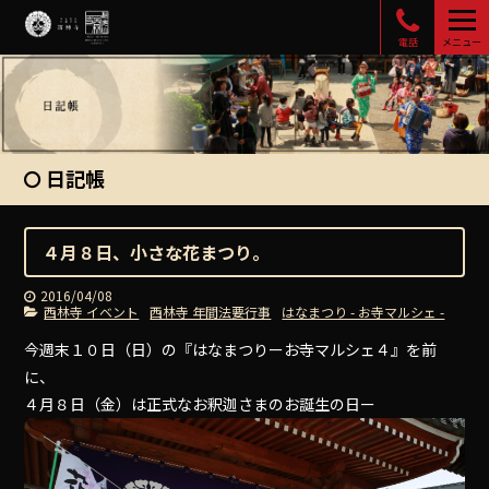
電話
メニュー
日記帳
４月８日、小さな花まつり。
2016/04/08
西林寺 イベント
西林寺 年間法要行事
はなまつり - お寺マルシェ -
今週末１０日（日）の『はなまつりーお寺マルシェ４』を前
に、
４月８日（金）は正式なお釈迦さまのお誕生の日ー