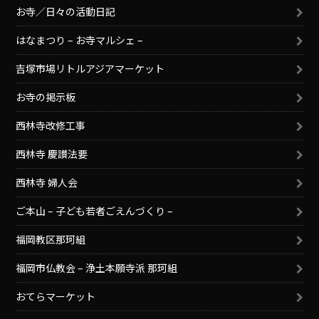
お寺／日々の活動日記
はなまつり – お寺マルシェ –
吉塚市場リトルアジアマーケット
お寺の掲示板
西林寺改修工事
西林寺 慶讃法要
西林寺 婦人会
ご本山 – 子ども若者ごえんづくり –
福岡教区那珂組
福岡市仏教会 – 浄土本願寺派 那珂組
おてらマーケット