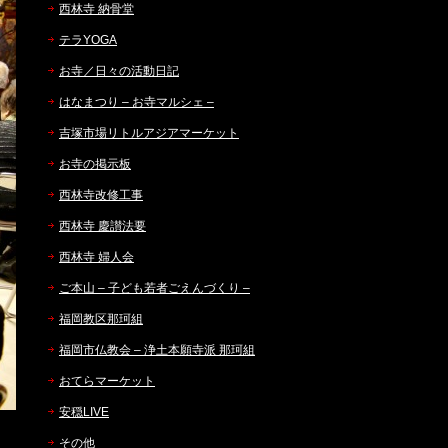
西林寺 納骨堂
テラYOGA
お寺／日々の活動日記
はなまつり – お寺マルシェ –
吉塚市場リトルアジアマーケット
お寺の掲示板
西林寺改修工事
西林寺 慶讃法要
西林寺 婦人会
ご本山 – 子ども若者ごえんづくり –
福岡教区那珂組
福岡市仏教会 – 浄土本願寺派 那珂組
おてらマーケット
安穏LIVE
その他