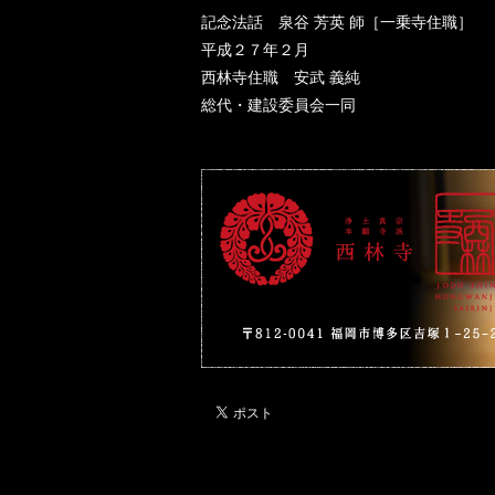
記念法話 泉谷 芳英 師［一乗寺住職］
平成２７年２月
西林寺住職 安武 義純
総代・建設委員会一同