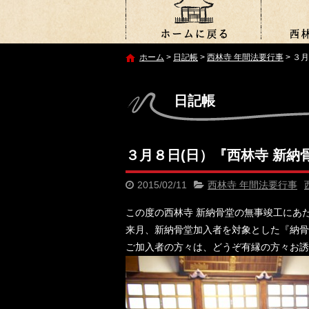
ホーム
>
日記帳
>
西林寺 年間法要行事
>
３月
日記帳
３月８日(日）『西林寺 新納
2015/02/11
西林寺 年間法要行事
この度の西林寺 新納骨堂の無事竣工にあ
来月、新納骨堂加入者を対象とした『納骨
ご加入者の方々は、どうぞ有縁の方々お誘