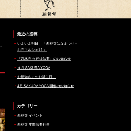
最近の投稿
いよいよ明日！『 西林寺はなまつり –
お寺マルシェ14 』
『西林寺 永代経法要』のお知らせ
４月 SAKURA YOGA
お釈迦さまのお誕生日。
4月 SAKURA YOGA 開催のお知らせ
カテゴリー
西林寺 イベント
西林寺 年間法要行事