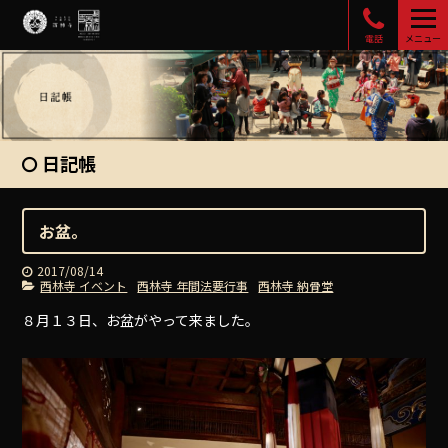
電話
メニュー
日記帳
お盆。
2017/08/14
西林寺 イベント
西林寺 年間法要行事
西林寺 納骨堂
８月１３日、お盆がやって来ました。