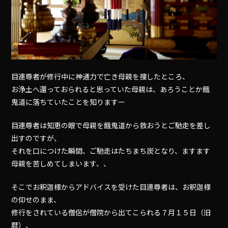
目連尊者が修行中に神通力で亡き母親を捜したところ、
お浄土へ還っておられると思っていた母親は、あろうことか餓
鬼道に落ちていたことを知りますー
目連尊者は知恵の眼で母親を餓鬼道から救おうとご馳走を差し
出すのですが、
それを口につけた瞬間、ご馳走はたちまち炭となり、ますます
母親を苦しめてしまいます、、
そこでお釈迦様からアドバイスを受けた目連尊者は、お釈迦様
の仰せのまま、
修行をされている僧侶が僧院から出てこられる７月１５日（旧
暦）、