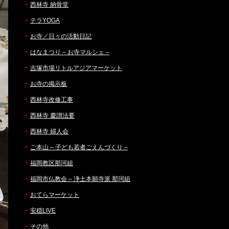
西林寺 納骨堂
テラYOGA
お寺／日々の活動日記
はなまつり – お寺マルシェ –
吉塚市場リトルアジアマーケット
お寺の掲示板
西林寺改修工事
西林寺 慶讃法要
西林寺 婦人会
ご本山 – 子ども若者ごえんづくり –
福岡教区那珂組
福岡市仏教会 – 浄土本願寺派 那珂組
おてらマーケット
安穏LIVE
その他