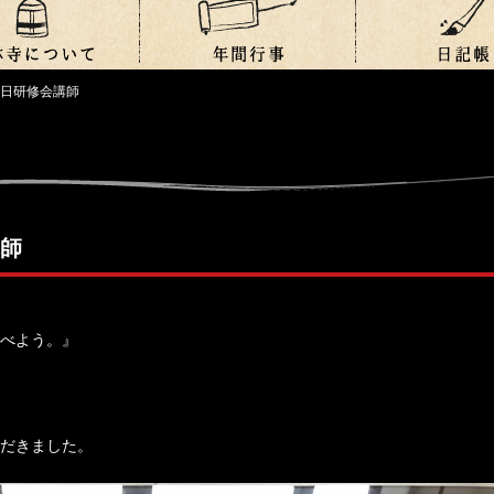
一日研修会講師
講師
べよう。』
だきました。