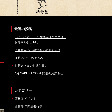
最近の投稿
いよいよ明日！『 西林寺はなまつり –
お寺マルシェ14 』
『西林寺 永代経法要』のお知らせ
４月 SAKURA YOGA
お釈迦さまのお誕生日。
4月 SAKURA YOGA 開催のお知らせ
カテゴリー
西林寺 イベント
西林寺 年間法要行事