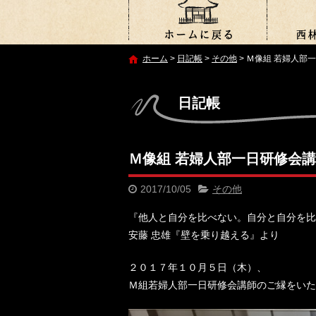
ホーム
>
日記帳
>
その他
>
Ｍ像組 若婦人部
日記帳
Ｍ像組 若婦人部一日研修会
2017/10/05
その他
『他人と自分を比べない。自分と自分を比
安藤 忠雄『壁を乗り越える』より
２０１７年１０月５日（木）、
Ｍ組若婦人部一日研修会講師のご縁をいた