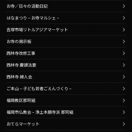
お寺／日々の活動日記
はなまつり – お寺マルシェ –
吉塚市場リトルアジアマーケット
お寺の掲示板
西林寺改修工事
西林寺 慶讃法要
西林寺 婦人会
ご本山 – 子ども若者ごえんづくり –
福岡教区那珂組
福岡市仏教会 – 浄土本願寺派 那珂組
おてらマーケット