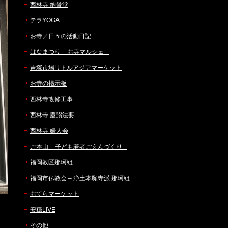
西林寺 納骨堂
テラYOGA
お寺／日々の活動日記
はなまつり – お寺マルシェ –
吉塚市場リトルアジアマーケット
お寺の掲示板
西林寺改修工事
西林寺 慶讃法要
西林寺 婦人会
ご本山 – 子ども若者ごえんづくり –
福岡教区那珂組
福岡市仏教会 – 浄土本願寺派 那珂組
おてらマーケット
安穏LIVE
その他