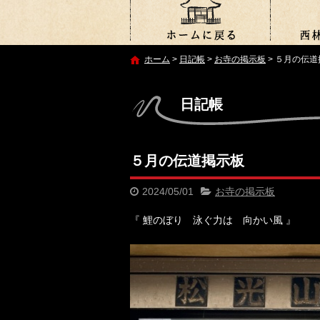
ホーム
>
日記帳
>
お寺の掲示板
>
５月の伝道
日記帳
５月の伝道掲示板
2024/05/01
お寺の掲示板
『 鯉のぼり 泳ぐ力は 向かい風 』