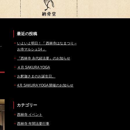
最近の投稿
いよいよ明日！『 西林寺はなまつり –
お寺マルシェ14 』
『西林寺 永代経法要』のお知らせ
４月 SAKURA YOGA
お釈迦さまのお誕生日。
4月 SAKURA YOGA 開催のお知らせ
カテゴリー
西林寺 イベント
西林寺 年間法要行事