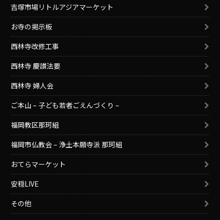
吉塚市場リトルアジアマーケット
お寺の掲示板
西林寺改修工事
西林寺 慶讃法要
西林寺 婦人会
ご本山 – 子ども若者ごえんづくり –
福岡教区那珂組
福岡市仏教会 – 浄土本願寺派 那珂組
おてらマーケット
安穏LIVE
その他