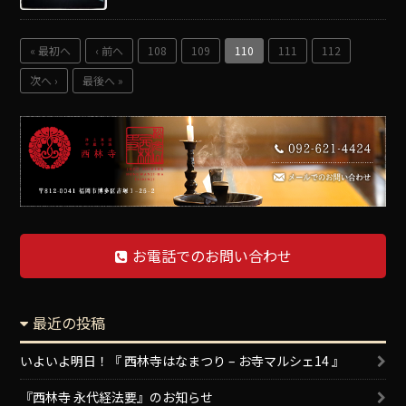
« 最初へ
‹ 前へ
108
109
110
111
112
次へ ›
最後へ »
お電話でのお問い合わせ
最近の投稿
いよいよ明日！『 西林寺はなまつり – お寺マルシェ14 』
『西林寺 永代経法要』のお知らせ