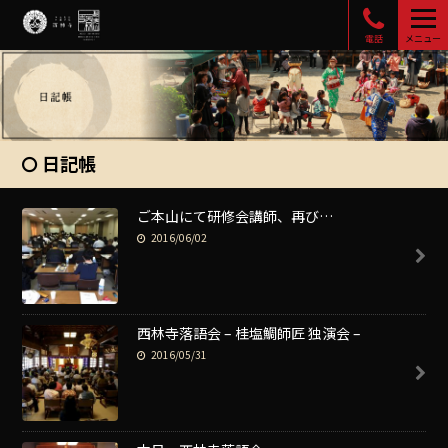
電話
メニュー
日記帳
ご本山にて研修会講師、再び…
2016/06/02
西林寺落語会 – 桂塩鯛師匠 独演会 –
2016/05/31