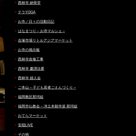
西林寺 納骨堂
テラYOGA
お寺／日々の活動日記
はなまつり – お寺マルシェ –
吉塚市場リトルアジアマーケット
お寺の掲示板
西林寺改修工事
西林寺 慶讃法要
西林寺 婦人会
ご本山 – 子ども若者ごえんづくり –
福岡教区那珂組
福岡市仏教会 – 浄土本願寺派 那珂組
おてらマーケット
安穏LIVE
その他