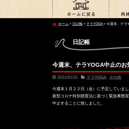
ホーム
>
日記帳
>
テラYOGA
>
今週末、テラ
日記帳
今週末、テラYOGA中止のお
2021/01/21
テラYOGA
その他
今週末１月２２日（金）に予定していまし
新型コロナ特別措置法に基づく緊急事態宣
中止することに致しました。