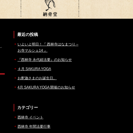
最近の投稿
いよいよ明日！『 西林寺はなまつり –
お寺マルシェ14 』
『西林寺 永代経法要』のお知らせ
４月 SAKURA YOGA
お釈迦さまのお誕生日。
4月 SAKURA YOGA 開催のお知らせ
カテゴリー
西林寺 イベント
西林寺 年間法要行事