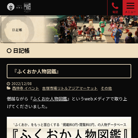
電話
メニュー
日記帳
『ふくおか人物図鑑』
2022/12/08
西林寺 イベント
吉塚市場リトルアジアマーケット
その他
僭越ながら『
ふくおか人物図鑑
』というwebメディアで取り上
げてくださいました。