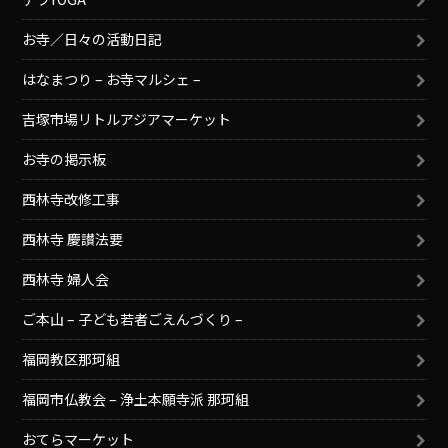
お寺／日々の活動日記
はなまつり – お寺マルシェ –
吉塚市場リトルアジアマーケット
お寺の掲示板
西林寺改修工事
西林寺 慶讃法要
西林寺 婦人会
ご本山 – 子ども若者ごえんづくり –
福岡教区那珂組
福岡市仏教会 – 浄土本願寺派 那珂組
おてらマーケット