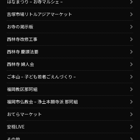
はなまつり – お寺マルシェ –
吉塚市場リトルアジアマーケット
お寺の掲示板
西林寺改修工事
西林寺 慶讃法要
西林寺 婦人会
ご本山 – 子ども若者ごえんづくり –
福岡教区那珂組
福岡市仏教会 – 浄土本願寺派 那珂組
おてらマーケット
安穏LIVE
その他