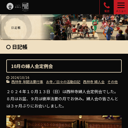
電話
メニュー
日記帳
10月の婦人会定例会
2024/10/16
西林寺 年間法要行事
お寺／日々の活動日記
西林寺 婦人会
その他
２０２４年１０月１３日（日）は西林寺婦人会定例会でした。
８月はお盆、９月は彼岸法要の月でお休み。婦人会の皆さんと
は３ヶ月ぶりにお会いしました。