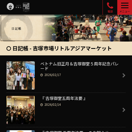
電話
メニュー
日記帳 - 吉塚市場リトルアジアマーケット
ベトナム旧正月＆吉塚御堂５周年記念パレ
ード
2026/02/17
『 吉塚御堂五周年法要 』
2026/02/14