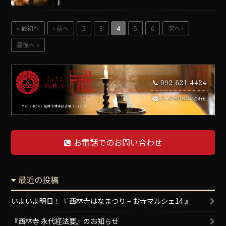
« 最初へ
‹ 前へ
2
3
4
5
6
次へ ›
最後へ »
お電話でのお問い合わせ
最近の投稿
いよいよ明日！『 西林寺はなまつり – お寺マルシェ14 』
『西林寺 永代経法要』のお知らせ