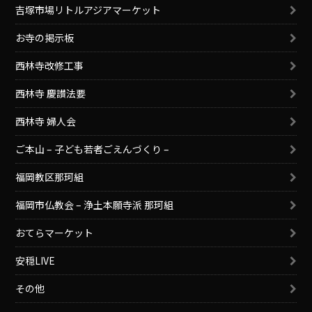
吉塚市場リトルアジアマーケット
お寺の掲示板
西林寺改修工事
西林寺 慶讃法要
西林寺 婦人会
ご本山 – 子ども若者ごえんづくり –
福岡教区那珂組
福岡市仏教会 – 浄土本願寺派 那珂組
おてらマーケット
安穏LIVE
その他